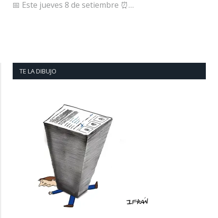
📅 Este jueves 8 de setiembre ⏰…
TE LA DIBUJO