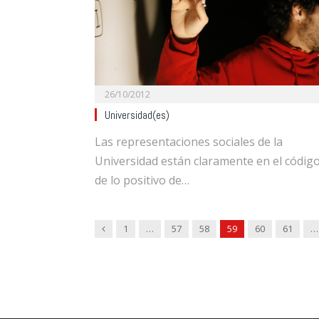
26/10/2012
Universidad(es)
Las representaciones sociales de la
Universidad están claramente en el códig
de lo positivo de…
Previous
1
…
57
58
59
60
61
…