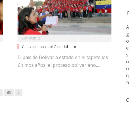
A
g
26/10/2012
c
Venezuela hacia el 7 de Octubre
e
s
El país de Bolivar a estado en el tapete los
c
o
últimos años, el proceso bolivariano,…
c
q
n
Next
63