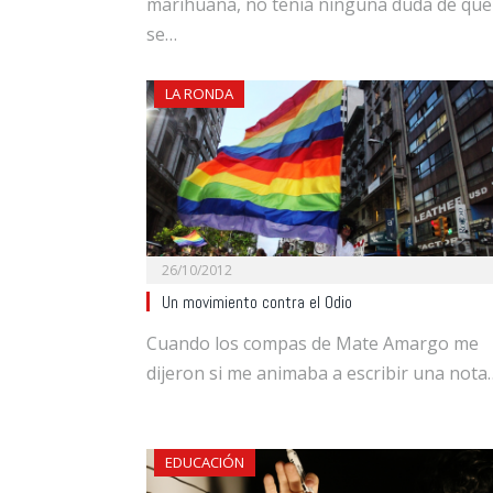
marihuana, no tenía ninguna duda de que
se…
LA RONDA
26/10/2012
Un movimiento contra el Odio
Cuando los compas de Mate Amargo me
dijeron si me animaba a escribir una nota
EDUCACIÓN