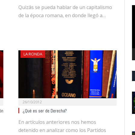
Quizás se pueda hablar de un capitalismo
R
d
de la época romana, en donde llegó a…
v
LA RONDA
26/10/2012
ón
¿Qué es ser de Derecha?
En artículos anteriores nos hemos
detenido en analizar como los Partidos