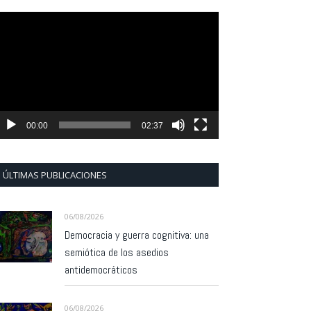
eproductor
e
ídeo
00:00
02:37
ÚLTIMAS PUBLICACIONES
06/08/2026
Democracia y guerra cognitiva: una
semiótica de los asedios
antidemocráticos
06/08/2026