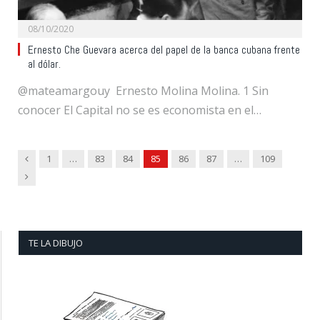
08/10/2020
Ernesto Che Guevara acerca del papel de la banca cubana frente
al dólar.
@mateamargouy Ernesto Molina Molina. 1 Sin
conocer El Capital no se es economista en el…
Previous
1
…
83
84
85
86
87
…
109
Next
TE LA DIBUJO