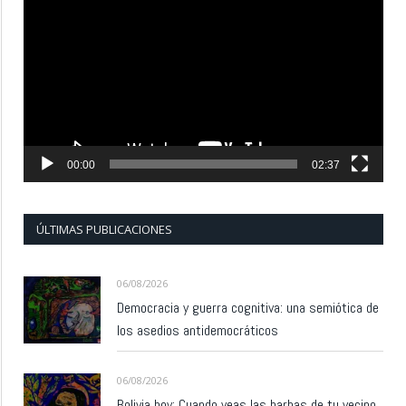
de
vídeo
00:00
02:37
ÚLTIMAS PUBLICACIONES
06/08/2026
Democracia y guerra cognitiva: una semiótica de
los asedios antidemocráticos
06/08/2026
Bolivia hoy: Cuando veas las barbas de tu vecino