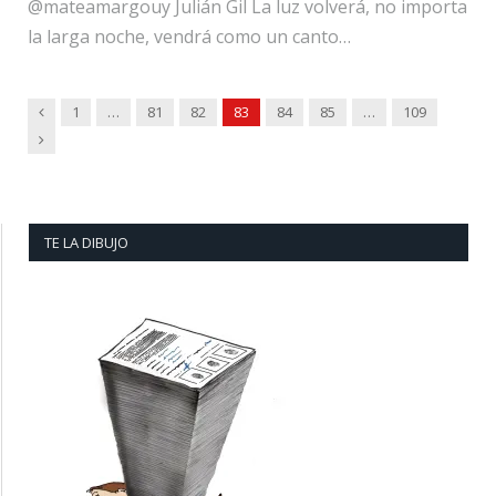
@mateamargouy Julián Gil La luz volverá, no importa
la larga noche, vendrá como un canto…
Previous
1
…
81
82
83
84
85
…
109
Next
TE LA DIBUJO