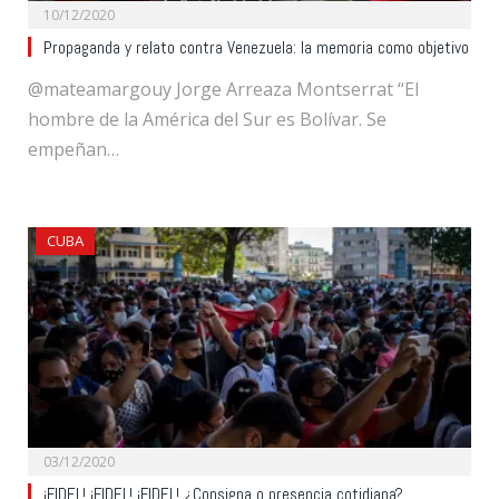
10/12/2020
Propaganda y relato contra Venezuela: la memoria como objetivo
@mateamargouy Jorge Arreaza Montserrat “El
hombre de la América del Sur es Bolívar. Se
empeñan…
CUBA
03/12/2020
¡FIDEL! ¡FIDEL! ¡FIDEL! ¿Consigna o presencia cotidiana?