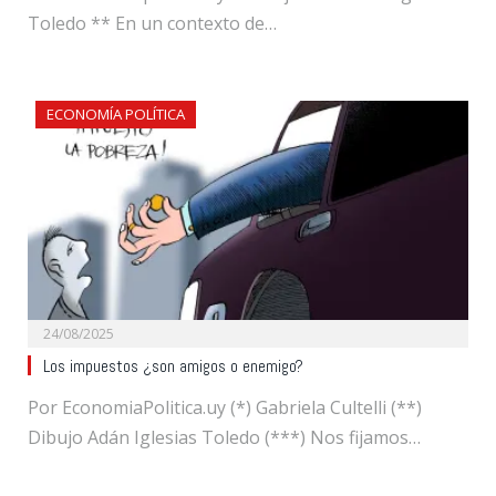
Toledo ** En un contexto de…
ECONOMÍA POLÍTICA
24/08/2025
Los impuestos ¿son amigos o enemigo?
Por EconomiaPolitica.uy (*) Gabriela Cultelli (**)
Dibujo Adán Iglesias Toledo (***) Nos fijamos…