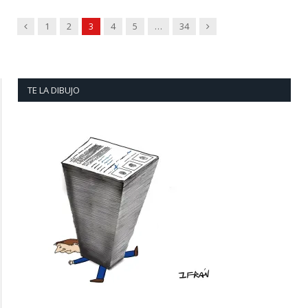
Previous
Next
1
2
3
4
5
…
34
TE LA DIBUJO