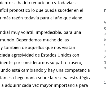
imiento se ha ido reduciendo y todavía se
fícil pronóstico lo que pueda suceder en el
on más razón todavía para el año que viene.
A
g
ndial muy volátil, impredecible, para una
c
e
el mundo. Dependemos mucho de las
s
 y también de aquellos que nos visitan
c
ciada agresividad de Estados Unidos con
c
q
inente por considerarnos su patio trasero,
n
mundo está cambiando y hay una competencia
tan esa hegemonía sobre la reserva estratégica
a a adquirir cada vez mayor importancia para