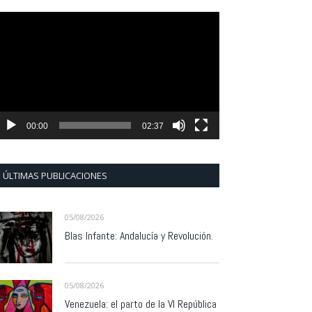
eproductor
e
ídeo
00:00
02:37
ÚLTIMAS PUBLICACIONES
05/08/2026
Blas Infante: Andalucía y Revolución.
05/08/2026
Venezuela: el parto de la VI República