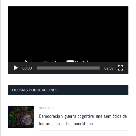
Reproductor
de
vídeo
00:00
02:37
ÚLTIMAS PUBLICACIONES
06/08/2026
Democracia y guerra cognitiva: una semiótica de
los asedios antidemocráticos