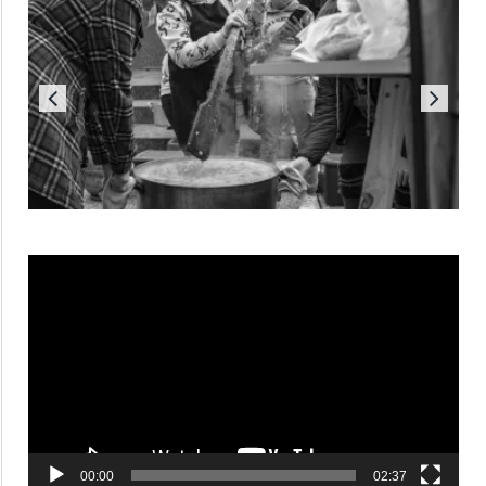
Reproductor
de
vídeo
00:00
02:37