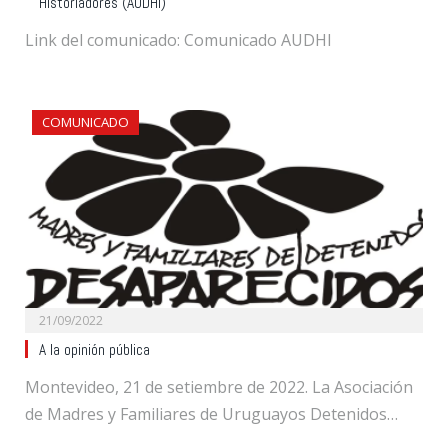
Historiadores (AUDHI)
Link del comunicado: Comunicado AUDHI
COMUNICADO
21/09/2022
A la opinión pública
Montevideo, 21 de setiembre de 2022. La Asociación
de Madres y Familiares de Uruguayos Detenidos…