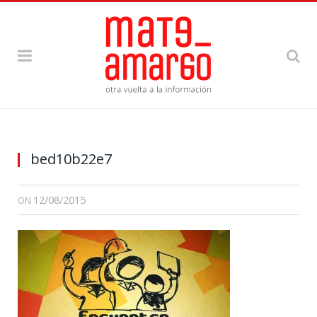
bed10b22e7
12/08/2015
ON