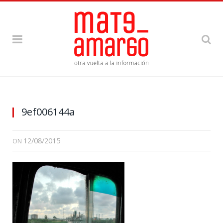
9ef006144a
12/08/2015
ON