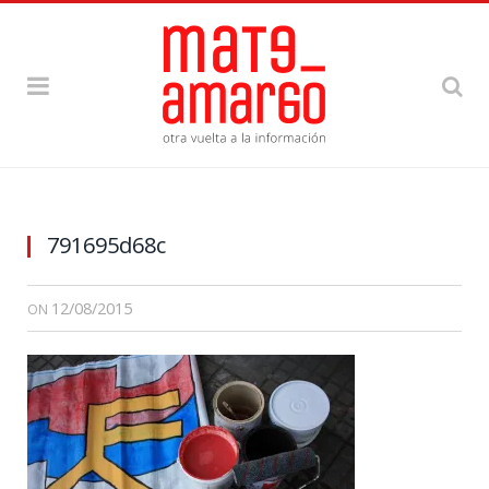
791695d68c
12/08/2015
ON