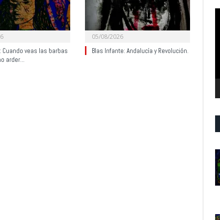
R
d
v
26
05/08/2026
y: Cuando veas las barbas
Blas Infante: Andalucía y Revolución.
no arder…