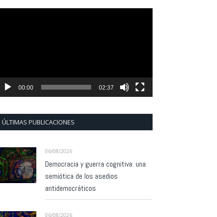
eproductor
e
ídeo
00:00
02:37
ÚLTIMAS PUBLICACIONES
06/08/2026
Democracia y guerra cognitiva: una
semiótica de los asedios
antidemocráticos
06/08/2026