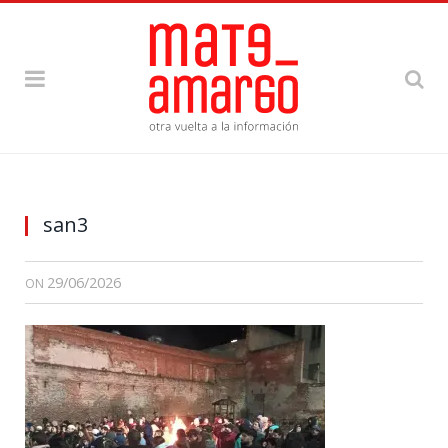
san3
29/06/2026
ON