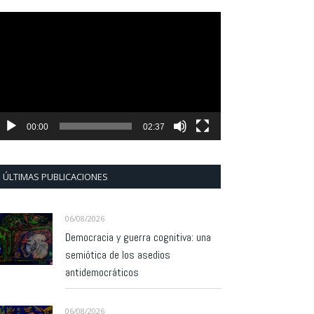
eproductor
e
ídeo
00:00
02:37
ÚLTIMAS PUBLICACIONES
06/08/2026
Democracia y guerra cognitiva: una
semiótica de los asedios
antidemocráticos
06/08/2026