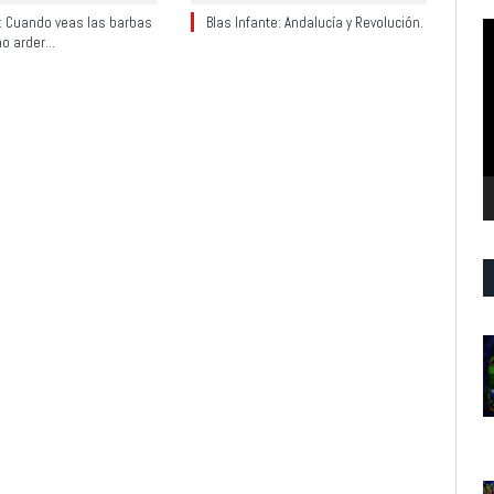
y: Cuando veas las barbas
Blas Infante: Andalucía y Revolución.
R
no arder…
d
v