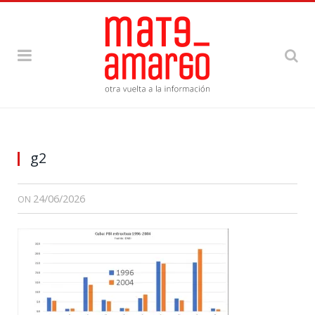
g2
24/06/2026
ON