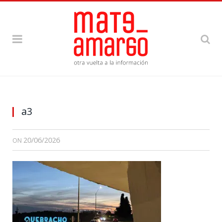
a3
20/06/2026
ON