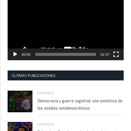
de
vídeo
00:00
02:37
ÚLTIMAS PUBLICACIONES
06/08/2026
Democracia y guerra cognitiva: una semiótica de
los asedios antidemocráticos
06/08/2026