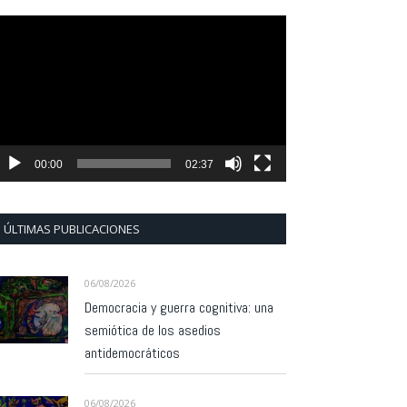
eproductor
e
ídeo
00:00
02:37
ÚLTIMAS PUBLICACIONES
06/08/2026
Democracia y guerra cognitiva: una
semiótica de los asedios
antidemocráticos
06/08/2026