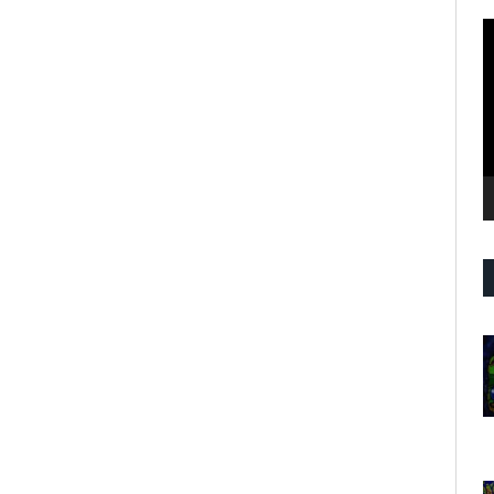
R
d
v