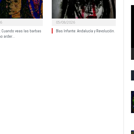
R
d
v
26
05/08/2026
y: Cuando veas las barbas
Blas Infante: Andalucía y Revolución.
no arder…