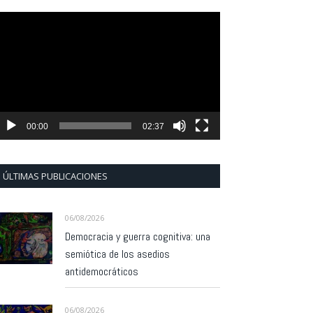
eproductor
e
ídeo
00:00
02:37
ÚLTIMAS PUBLICACIONES
06/08/2026
Democracia y guerra cognitiva: una
semiótica de los asedios
antidemocráticos
06/08/2026