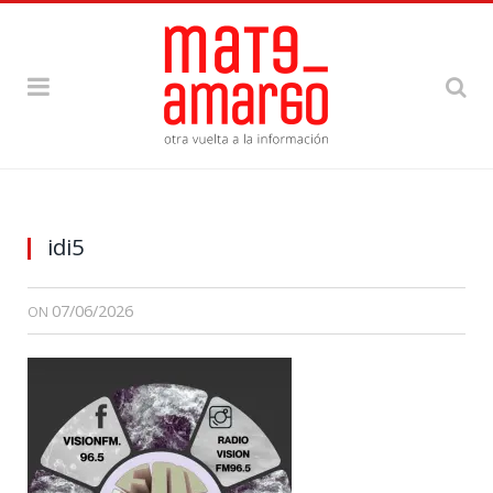
idi5
07/06/2026
ON