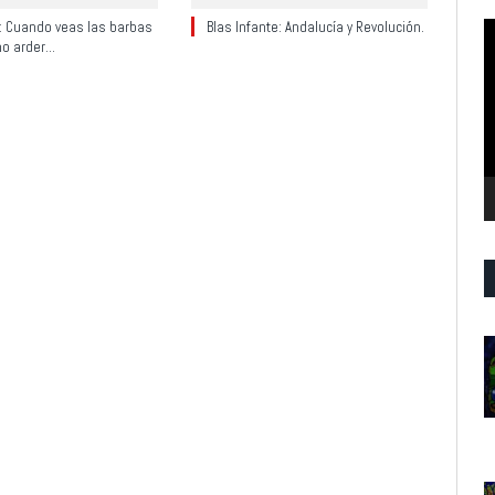
y: Cuando veas las barbas
Blas Infante: Andalucía y Revolución.
R
no arder…
d
v