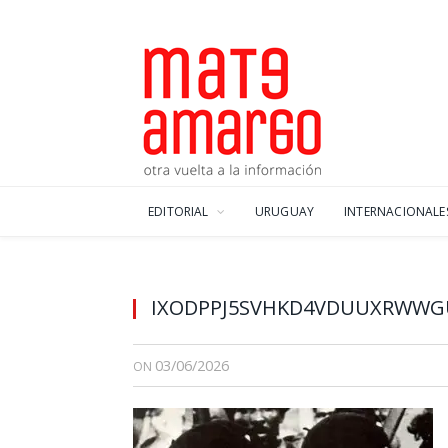
EDITORIAL
URUGUAY
INTERNACIONALE
IXODPPJ5SVHKD4VDUUXRWWG
03/06/2026
ON