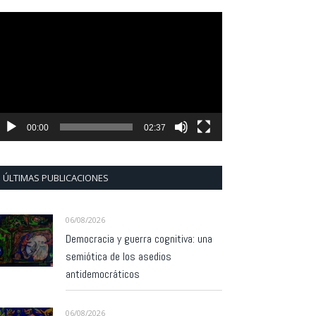
eproductor
e
ídeo
00:00
02:37
ÚLTIMAS PUBLICACIONES
06/08/2026
Democracia y guerra cognitiva: una
semiótica de los asedios
antidemocráticos
06/08/2026