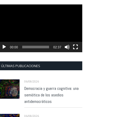
eproductor
e
ídeo
00:00
02:37
ÚLTIMAS PUBLICACIONES
06/08/2026
Democracia y guerra cognitiva: una
semiótica de los asedios
antidemocráticos
06/08/2026