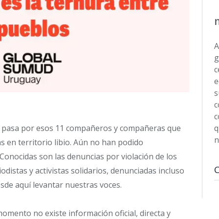
A
g
c
e
s
c
c
ue pasa por esos 11 compañeros y compañeras que
q
n
s en territorio libio. Aún no han podido
 Conocidas son las denuncias por violación de los
distas y activistas solidarios, denunciadas incluso
esde aquí levantar nuestras voces.
omento no existe información oficial, directa y