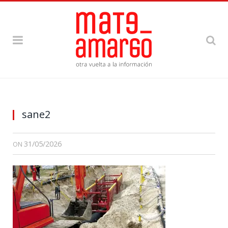
sane2
31/05/2026
ON