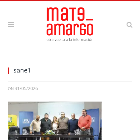
sane1
31/05/2026
ON