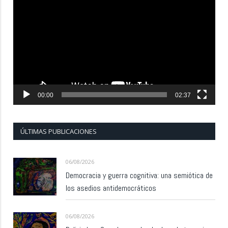
de
vídeo
00:00
02:37
ÚLTIMAS PUBLICACIONES
06/08/2026
Democracia y guerra cognitiva: una semiótica de
los asedios antidemocráticos
06/08/2026