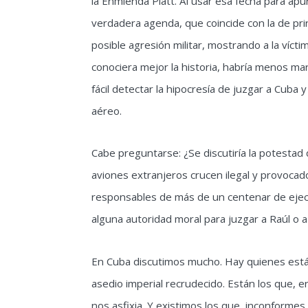
la Enmienda Platt. Al usar esa fecha para ap
verdadera agenda, que coincide con la de prin
posible agresión militar, mostrando a la vícti
conociera mejor la historia, habría menos ma
fácil detectar la hipocresía de juzgar a Cuba 
aéreo.
Cabe preguntarse: ¿Se discutiría la potestad
aviones extranjeros crucen ilegal y provocad
responsables de más de un centenar de ejecu
alguna autoridad moral para juzgar a Raúl o a
En Cuba discutimos mucho. Hay quienes están
asedio imperial recrudecido. Están los que, 
nos asfixia. Y existimos los que, inconform