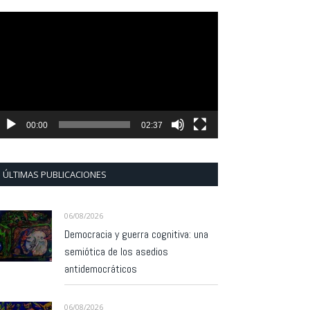
eproductor
e
ídeo
00:00
02:37
ÚLTIMAS PUBLICACIONES
06/08/2026
Democracia y guerra cognitiva: una
semiótica de los asedios
antidemocráticos
06/08/2026