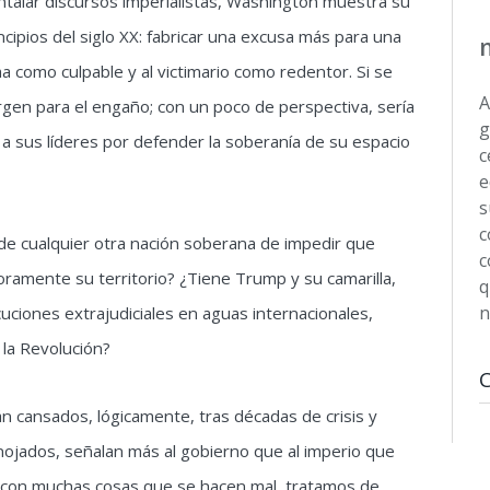
untalar discursos imperialistas, Washington muestra su
cipios del siglo XX: fabricar una excusa más para una
ma como culpable y al victimario como redentor. Si se
A
rgen para el engaño; con un poco de perspectiva, sería
g
y a sus líderes por defender la soberanía de su espacio
c
e
s
c
 de cualquier otra nación soberana de impedir que
c
oramente su territorio? ¿Tiene Trump y su camarilla,
q
n
ciones extrajudiciales en aguas internacionales,
 la Revolución?
 cansados, lógicamente, tras décadas de crisis y
enojados, señalan más al gobierno que al imperio que
es con muchas cosas que se hacen mal, tratamos de