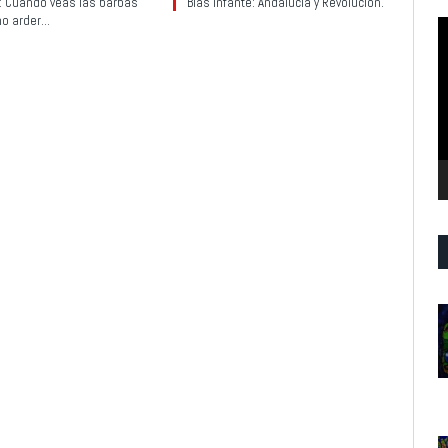
y: Cuando veas las barbas
Blas Infante: Andalucía y Revolución.
no arder…
R
d
v