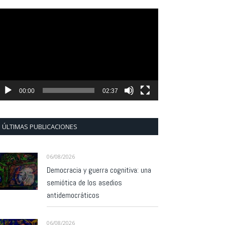
eproductor
e
ídeo
00:00
02:37
ÚLTIMAS PUBLICACIONES
06/08/2026
Democracia y guerra cognitiva: una
semiótica de los asedios
antidemocráticos
06/08/2026