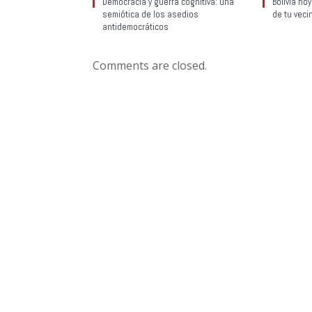
Democracia y guerra cognitiva: una
Bolivia ho
semiótica de los asedios
de tu veci
antidemocráticos
Comments are closed.