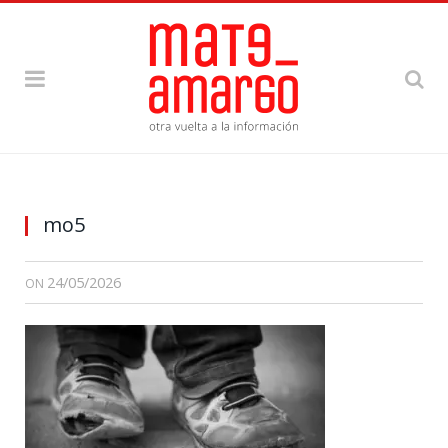
mo5
24/05/2026
ON