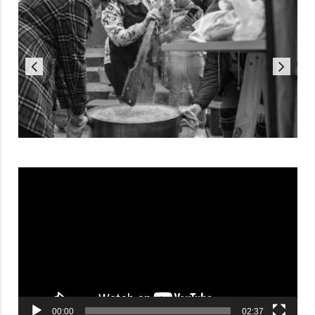
Reproductor
de
vídeo
00:00
02:37