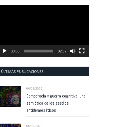
eproductor
e
ídeo
00:00
02:37
ÚLTIMAS PUBLICACIONES
06/08/2026
Democracia y guerra cognitiva: una
semiótica de los asedios
antidemocráticos
06/08/2026