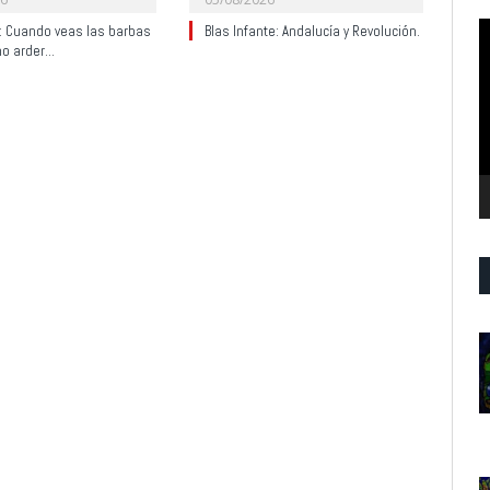
R
y: Cuando veas las barbas
Blas Infante: Andalucía y Revolución.
no arder…
d
v