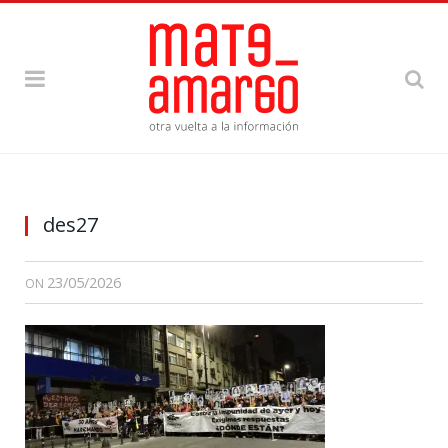
des27
23/05/2026
ON