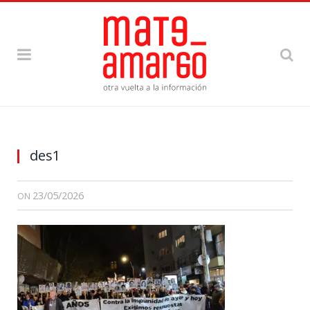
des1
23/05/2026
ON