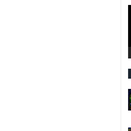
R
d
v