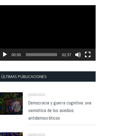
eproductor
e
ídeo
00:00
02:37
ÚLTIMAS PUBLICACIONES
06/08/2026
Democracia y guerra cognitiva: una
semiótica de los asedios
antidemocráticos
06/08/2026