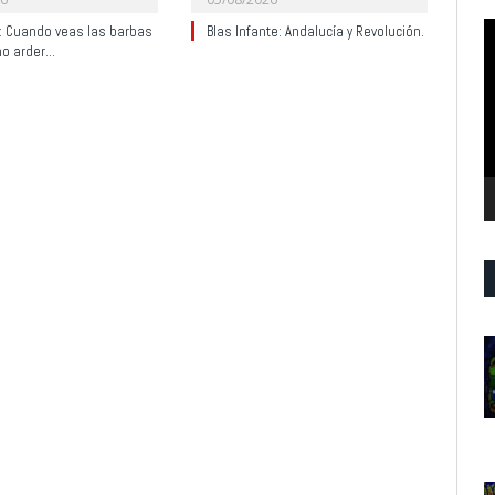
R
y: Cuando veas las barbas
Blas Infante: Andalucía y Revolución.
no arder…
d
v