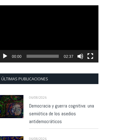
eproductor
e
ídeo
00:00
02:37
ÚLTIMAS PUBLICACIONES
06/08/2026
Democracia y guerra cognitiva: una
semiótica de los asedios
antidemocráticos
06/08/2026