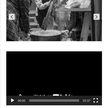
Reproductor
de
vídeo
00:00
02:37