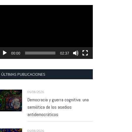
eproductor
e
ídeo
00:00
02:37
ÚLTIMAS PUBLICACIONES
06/08/2026
Democracia y guerra cognitiva: una
semiótica de los asedios
antidemocráticos
06/08/2026