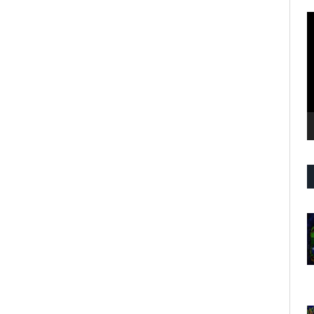
R
d
v