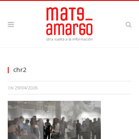
chr2
29/04/2026
ON