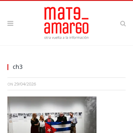
ch3
29/04/2026
ON