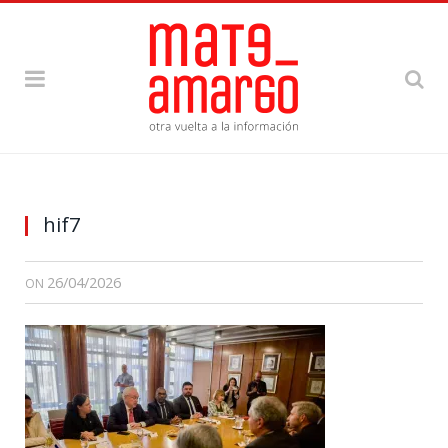
hif7
26/04/2026
ON