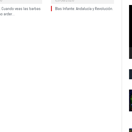
26
05/08/2026
R
y: Cuando veas las barbas
Blas Infante: Andalucía y Revolución.
no arder…
d
v