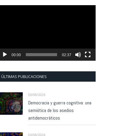
eproductor
e
ídeo
00:00
02:37
ÚLTIMAS PUBLICACIONES
06/08/2026
Democracia y guerra cognitiva: una
semiótica de los asedios
antidemocráticos
06/08/2026