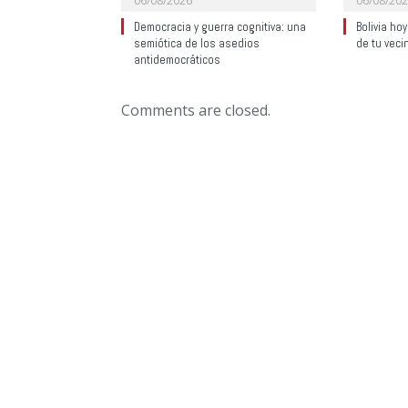
06/08/2026
06/08/20
Democracia y guerra cognitiva: una
Bolivia ho
semiótica de los asedios
de tu veci
antidemocráticos
Comments are closed.