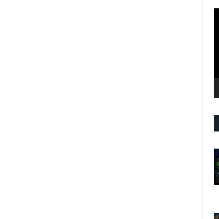
R
d
v