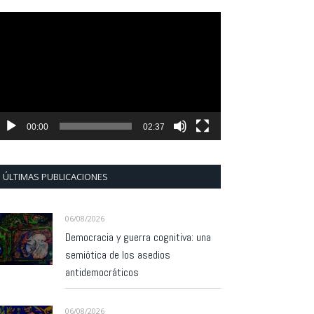
eproductor
e
ídeo
00:00
02:37
ÚLTIMAS PUBLICACIONES
06/08/2026
Democracia y guerra cognitiva: una
semiótica de los asedios
antidemocráticos
06/08/2026