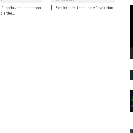
R
y: Cuando veas las barbas
Blas Infante: Andalucía y Revolución.
no arder…
d
v