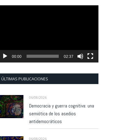
eproductor
e
ídeo
00:00
02:37
ÚLTIMAS PUBLICACIONES
06/08/2026
Democracia y guerra cognitiva: una
semiótica de los asedios
antidemocráticos
06/08/2026