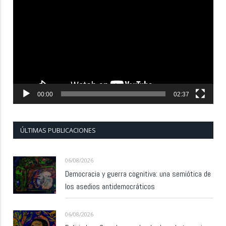
de
vídeo
00:00
02:37
ÚLTIMAS PUBLICACIONES
06/08/2026
Democracia y guerra cognitiva: una semiótica de
los asedios antidemocráticos
06/08/2026