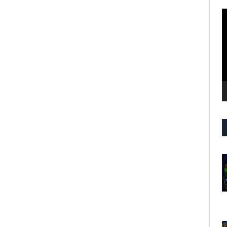
R
d
v