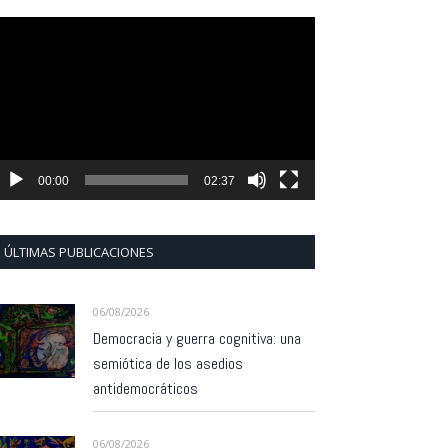
eproductor
e
ídeo
00:00
02:37
ÚLTIMAS PUBLICACIONES
06/08/2026
Democracia y guerra cognitiva: una
semiótica de los asedios
antidemocráticos
06/08/2026