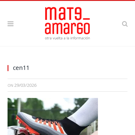
cen11
29/03/2026
ON