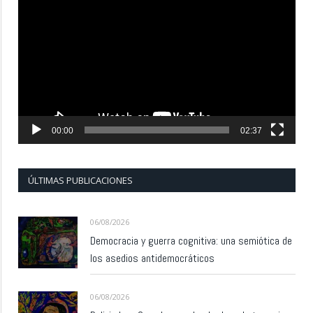
de
vídeo
00:00
02:37
ÚLTIMAS PUBLICACIONES
06/08/2026
Democracia y guerra cognitiva: una semiótica de
los asedios antidemocráticos
06/08/2026