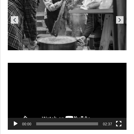
Reproductor
de
vídeo
00:00
02:37