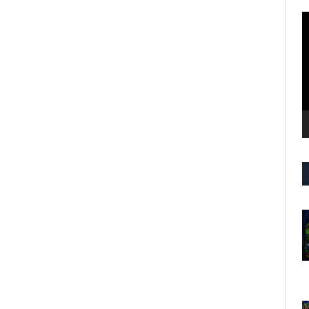
R
d
v