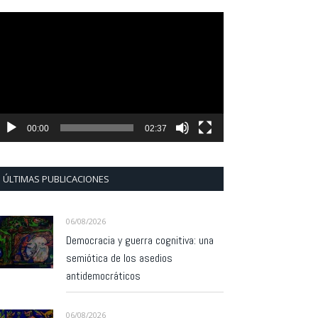
eproductor
e
ídeo
00:00
02:37
ÚLTIMAS PUBLICACIONES
06/08/2026
Democracia y guerra cognitiva: una
semiótica de los asedios
antidemocráticos
06/08/2026