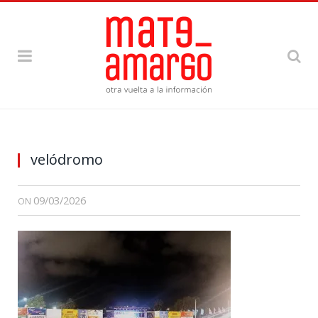
velódromo
09/03/2026
ON