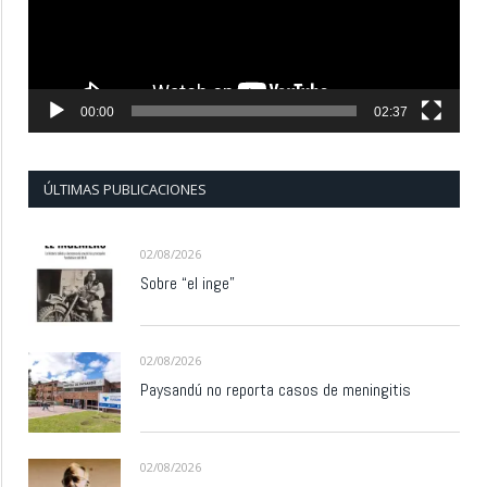
00:00
02:37
ÚLTIMAS PUBLICACIONES
02/08/2026
Sobre “el inge”
02/08/2026
Paysandú no reporta casos de meningitis
02/08/2026