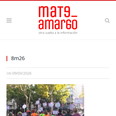
8m26
09/03/2026
ON